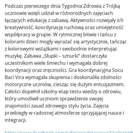
Podczas pierwszego dnia Tygodnia Zdrowia z Trójką
uczniowie wzięli udział w różnorodnych zajęciach
łączących edukację z zabawą. Aktywności rozwijały ich
kreatywność, koordynację ruchową oraz umiejętność
współpracy w grupie. W rytmicznej bitwie i tańcu z
kolorami dzieci mogły wyrażać się artystycznie, tańcząc
z kolorowymi wstążkami i swobodnie interpretując
muzykę. Zabawa „Słupki – sznurki” dostarczyła
uczestnikom wiele śmiechu i wymagała dobrej
koordynacji oraz zręczności. Gra koordynacyjna Socu
Baci Vira wymagała skupienia i doskonaliła zdolności
motoryczne uczniów, ciesząc się dużym entuzjazmem.
Całości dopełnił szkolny etap testu wiedzy o zdrowiu,
który umożliwił uczniom sprawdzenie swojej
znajomości zasad zdrowego stylu życia. Zajęcia
przebiegły w radosnej atmosferze sprzyjającej nauce i
integracji.
https://www.facebook.com/szkolapodstawowa3.kalisz/v