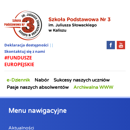
Deklaracja dostępności
||
Skontaktuj się z nami
#FUNDUSZE
EUROPEJSKIE
e-Dziennik
Nabór
Sukcesy naszych uczniów
Pasje naszych absolwentów
Archiwalna WWW
Menu nawigacyjne
Aktualności