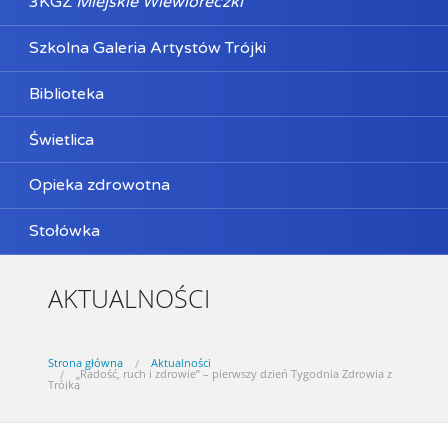
3KGZ
Miejskie Wiewióreczki
Szkolna Galeria Artystów Trójki
Biblioteka
Świetlica
Opieka zdrowotna
Stołówka
AKTUALNOŚCI
Strona główna
Aktualności
„Radość, ruch i zdrowie” – pierwszy dzień Tygodnia Zdrowia z
Trójką​