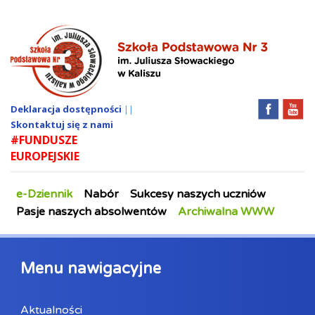
Deklaracja dostępności
||
Skontaktuj się z nami
#FUNDUSZE
EUROPEJSKIE
e-Dziennik
Nabór
Sukcesy naszych uczniów
Pasje naszych absolwentów
Archiwalna WWW
Menu nawigacyjne
Aktualności