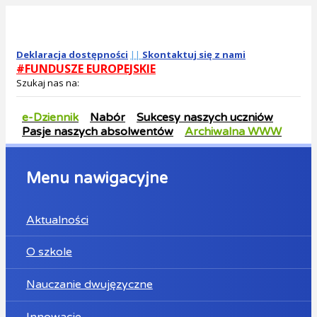
Deklaracja dostępności
||
Skontaktuj się z nami
#FUNDUSZE EUROPEJSKIE
Szukaj nas na:
e-Dziennik
Nabór
Sukcesy naszych uczniów
Pasje naszych absolwentów
Archiwalna WWW
Menu nawigacyjne
Aktualności
O szkole
Nauczanie dwujęzyczne
Innowacje