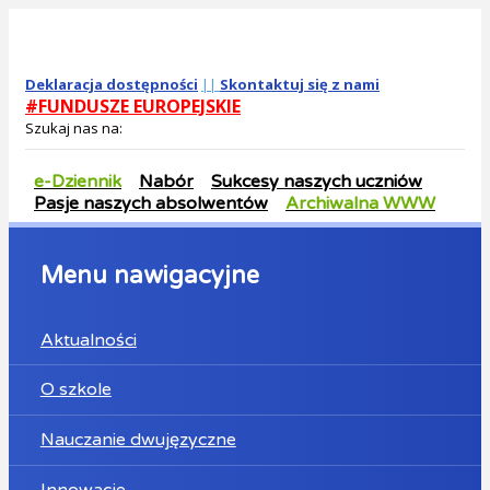
Deklaracja dostępności
||
Skontaktuj się z nami
#FUNDUSZE EUROPEJSKIE
Szukaj nas na:
e-Dziennik
Nabór
Sukcesy naszych uczniów
Pasje naszych absolwentów
Archiwalna WWW
Menu nawigacyjne
Aktualności
O szkole
Nauczanie dwujęzyczne
Innowacje