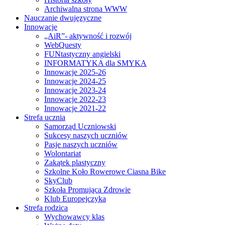
Archiwalna strona WWW
Nauczanie dwujęzyczne
Innowacje
„AiR”- aktywność i rozwój
WebQuesty
FUNtastyczny angielski
INFORMATYKA dla SMYKA
Innowacje 2025-26
Innowacje 2024-25
Innowacje 2023-24
Innowacje 2022-23
Innowacje 2021-22
Strefa ucznia
Samorząd Uczniowski
Sukcesy naszych uczniów
Pasje naszych uczniów
Wolontariat
Zakątek plastyczny
Szkolne Koło Rowerowe Ciasna Bike
SkyClub
Szkoła Promująca Zdrowie
Klub Europejczyka
Strefa rodzica
Wychowawcy klas