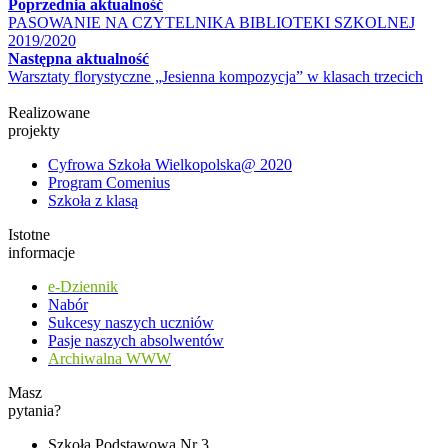
Poprzednia aktualność
PASOWANIE NA CZYTELNIKA BIBLIOTEKI SZKOLNEJ
2019/2020
Następna aktualność
Warsztaty florystyczne „Jesienna kompozycja” w klasach trzecich
Realizowane
projekty
Cyfrowa Szkoła Wielkopolska@ 2020
Program Comenius
Szkoła z klasą
Istotne
informacje
e-Dziennik
Nabór
Sukcesy naszych uczniów
Pasje naszych absolwentów
Archiwalna WWW
Masz
pytania?
Szkoła Podstawowa Nr 3