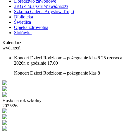
Doradztwo zawodowe
3KGZ
Miejskie Wiewióreczki
Szkolna Galeria Artystów Trójki
Biblioteka
Świetlica
Opieka zdrowotna
Stołówka
Kalendarz
wydarzeń
Koncert Dzieci Rodzicom – pożegnanie klas 8
25 czerwca
2026r. o godzinie 17.00
Koncert Dzieci Rodzicom – pożegnanie klas 8
Hasło na rok szkolny
2025/26