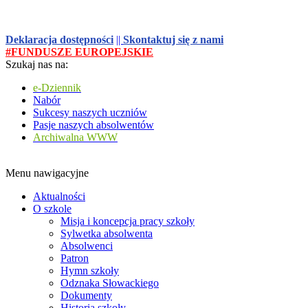
Deklaracja dostępności
||
Skontaktuj się z nami
#FUNDUSZE EUROPEJSKIE
Szukaj nas na:
e-Dziennik
Nabór
Sukcesy naszych uczniów
Pasje naszych absolwentów
Archiwalna WWW
Menu nawigacyjne
Aktualności
O szkole
Misja i koncepcja pracy szkoły
Sylwetka absolwenta
Absolwenci
Patron
Hymn szkoły
Odznaka Słowackiego
Dokumenty
Historia szkoły