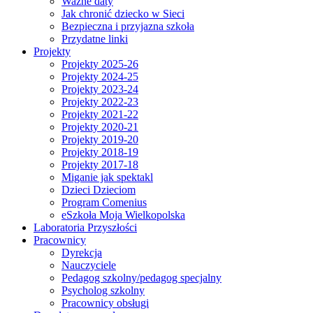
Ważne daty
Jak chronić dziecko w Sieci
Bezpieczna i przyjazna szkoła
Przydatne linki
Projekty
Projekty 2025-26
Projekty 2024-25
Projekty 2023-24
Projekty 2022-23
Projekty 2021-22
Projekty 2020-21
Projekty 2019-20
Projekty 2018-19
Projekty 2017-18
Miganie jak spektakl
Dzieci Dzieciom
Program Comenius
eSzkoła Moja Wielkopolska
Laboratoria Przyszłości
Pracownicy
Dyrekcja
Nauczyciele
Pedagog szkolny/pedagog specjalny
Psycholog szkolny
Pracownicy obsługi