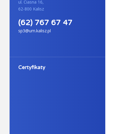
ul. Ciasna 16,
62-800 Kalisz
(62) 767 67 47
sp3@um.kalisz.pl
Certyfikaty