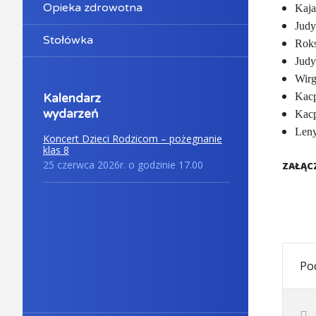
Opieka zdrowotna
Kaja
Judy
Stołówka
Roks
Judy
Wirg
Kac
Kalendarz
wydarzeń
Kac
Leny
Koncert Dzieci Rodzicom – pożegnanie
klas 8
25 czerwca 2026r. o godzinie 17.00
ZAŁĄCZ
Pod