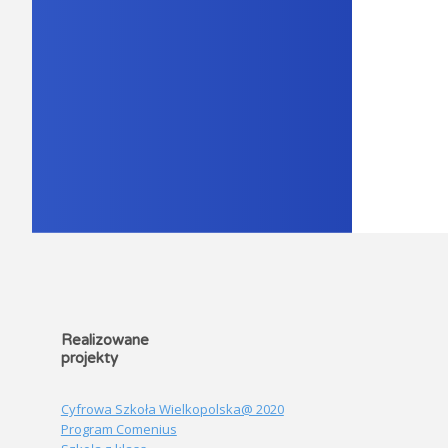
Realizowane
projekty
Cyfrowa Szkoła Wielkopolska@ 2020
Program Comenius