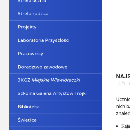
Strefa ucznia
Strefa rodzica
Projekty
Laboratoria Przyszłości
Pracownicy
Doradztwo zawodowe
NAJ
3KGZ
Miejskie Wiewióreczki
5 l
Szkolna Galeria Artystów Trójki
Ucznio
nich b
Biblioteka
znaleźl
Świetlica
Kaja