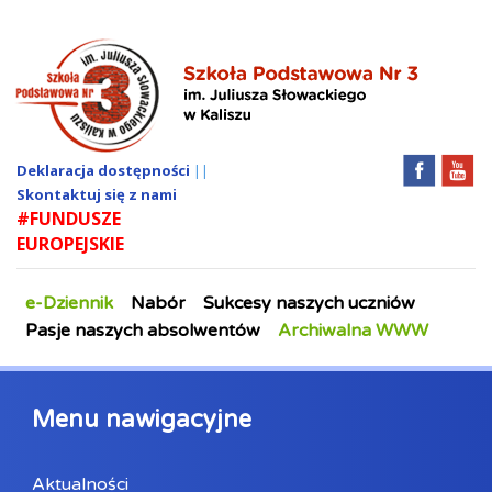
Deklaracja dostępności
||
Skontaktuj się z nami
#FUNDUSZE
EUROPEJSKIE
e-Dziennik
Nabór
Sukcesy naszych uczniów
Pasje naszych absolwentów
Archiwalna WWW
Menu nawigacyjne
Aktualności