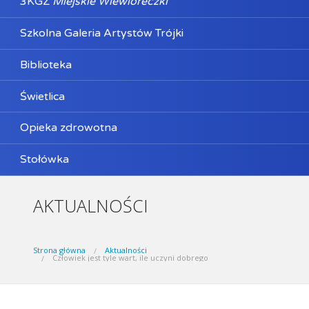
3KGZ
Miejskie Wiewióreczki
Szkolna Galeria Artystów Trójki
Biblioteka
Świetlica
Opieka zdrowotna
Stołówka
AKTUALNOŚCI
Strona główna
Aktualności
Człowiek jest tyle wart, ile uczyni dobrego